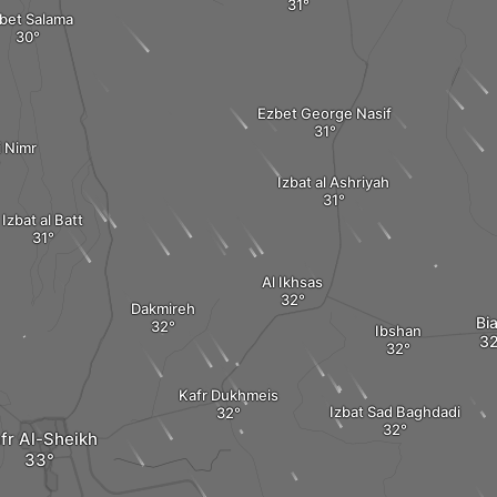
bet Salama
Ezbet George Nasif
i Nimr
Izbat al Ashriyah
Izbat al Batt
Al Ikhsas
Dakmireh
Bia
Ibshan
Kafr Dukhmeis
Izbat Sad Baghdadi
fr Al-Sheikh