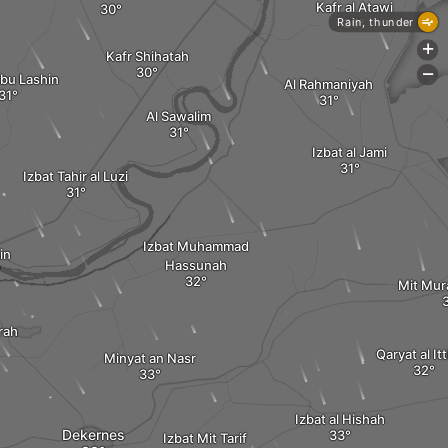
Kafr al Atawi
Rain, thunder
+
Kafr Shihatah
-
Abu Lashin
Al Rahmaniyah
Al Sawalim
Izbat al Jami
Izbat Tahir al Luzi
Izbat Muhammad
in
Hassunah
Mit Mura
rah
Qaryat al It
Minyat an Nasr
Izbat al Hishah
Dekernes
Izbat Mit Tarif