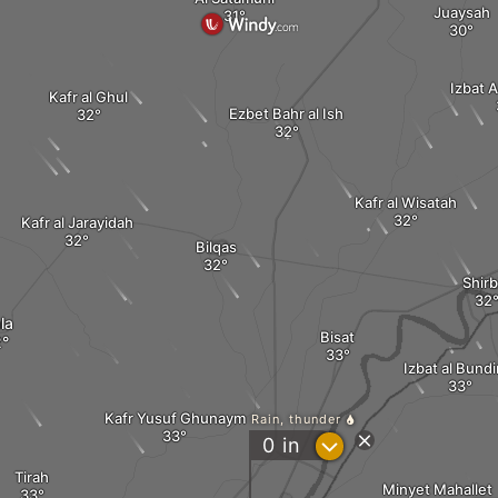
Juaysah
Izbat 
Kafr al Ghul
Ezbet Bahr al Ish
Kafr al Wisatah
Kafr al Jarayidah
Bilqas
Shirb
la
Bisat
Izbat al Bundi
Kafr Yusuf Ghunaym
Rain, thunder
?
0
in
Tirah
Minyet Mahallet