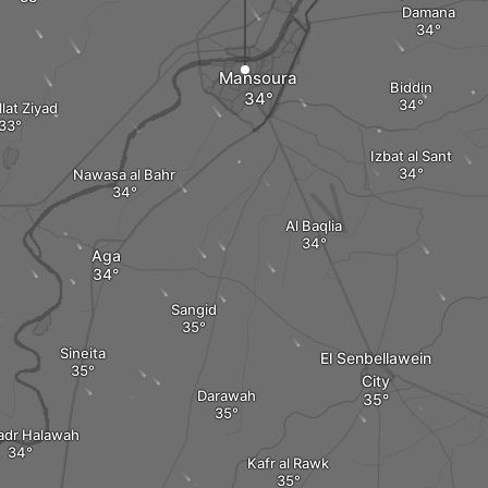
Damana
Mansoura
Biddin
lat Ziyad
Izbat al Sant
Nawasa al Bahr
Al Baqlia
Aga
Sangid
Sineita
El Senbellawein
City
Darawah
adr Halawah
Kafr al Rawk