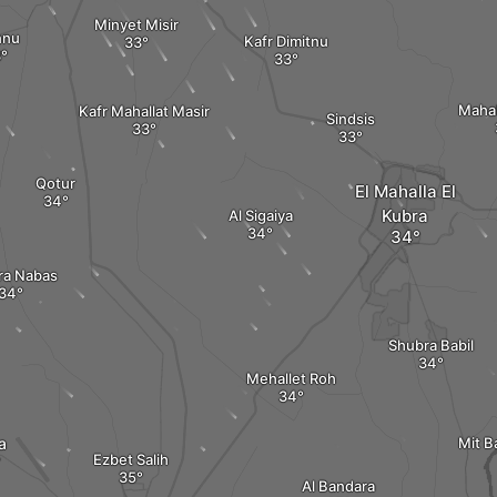
Minyet Misir
nnu
Kafr Dimitnu
Mahal
Kafr Mahallat Masir
Sindsis
Qotur
El Mahalla El
Kubra
Al Sigaiya
ra Nabas
Shubra Babil
Mehallet Roh
a
Mit B
Ezbet Salih
Al Bandara