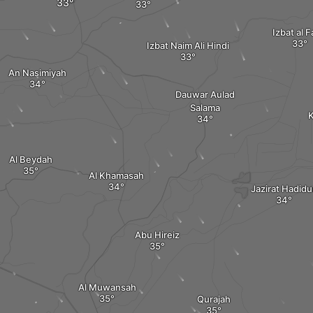
Izbat al F
Izbat Naim Ali Hindi
An Nasimiyah
Dauwar Aulad
Salama
K
Al Beydah
Al Khamasah
Jazirat Hadid
Abu Hireiz
Al Muwansah
Qurajah