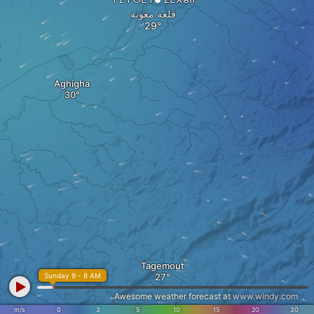
قلعة مغونة
Aghigha
Tagemout
Sunday 9 - 8 AM
Awesome weather forecast at
www.windy.com
m/s
0
3
5
10
15
20
30