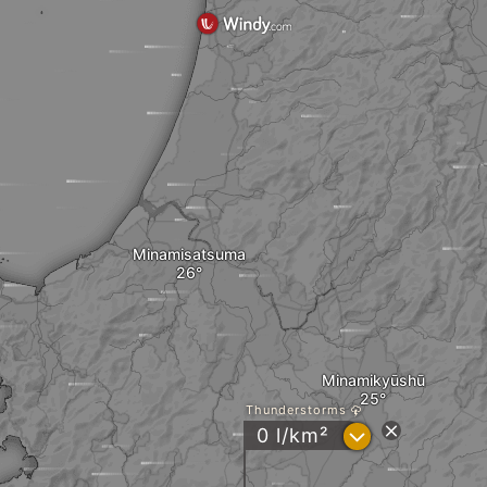
Minamisatsuma
Minamikyūshū
Thunderstorms
?
0 l/km²