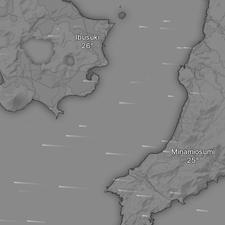
Ibusuki
Minamiosumi