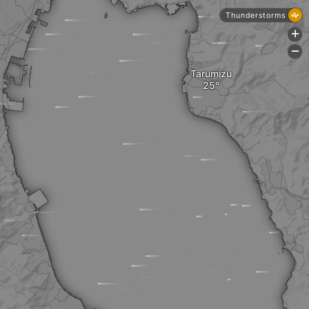
Thunderstorms
+
-
Tarumizu