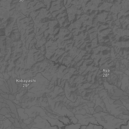
Aya
Kobayashi