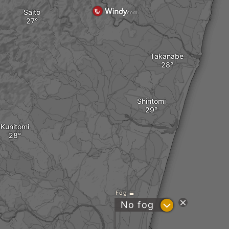
Saito
Takanabe
Shintomi
Kunitomi
Fog
?
No fog