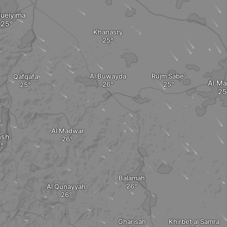
Nueiyima
Khanasry
Al Buwayda
Rujm Sabe'
Qafqafa
Al Ma
Al Madwar
ash
Balamah
Al Qunayyah
Gharisah
Khirbet al Samra