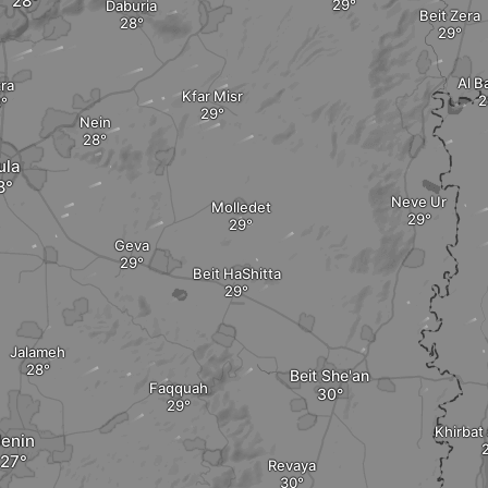
Daburia
Beit Zera
Al B
ra
Kfar Misr
Nein
ula
Neve Ur
Molledet
Geva
Beit HaShitta
Jalameh
Beit She'an
Faqquah
Khirbat
Jenin
Revaya