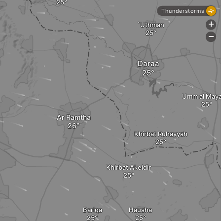
Thunderstorms
`Uthman
+
-
Daraa
Umm al Maya
Ar Ramtha
Khirbat Ruhayyah
Khirbat Akeidir
Bariqa
Hausha