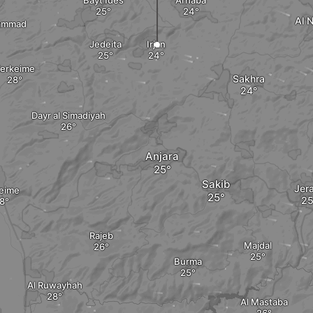
Bayt Ides
Arhaba
Al 
ammad
Jedeita
Irjan
erkeime
Sakhra
Dayr al Simadiyah
Anjara
Sakib
Jer
eime
Rajeb
Majdal
Burma
Al Ruwayhah
Al Mastaba