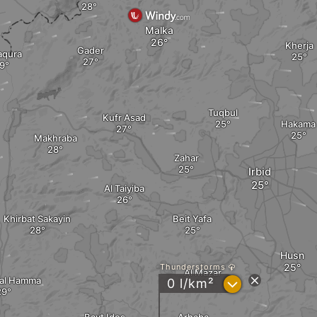
Malka
Kherja
Gader
aqura
Tuqbul
Kufr Asad
Hakama
Makhraba
Zahar
Irbid
Al Taiyiba
Khirbat Sakayin
Beit Yafa
Husn
Thunderstorms
Al Mazar
 al Hamma
?
0 l/km²