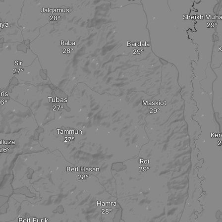
Jalqamus
Sheikh Muh
iya
Raba
Bardala
K
Sir
iris
Tubas
Maskiot
Tammun
Ker
lluza
Roi
Beit Hasan
Hamra
Beit Furik