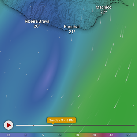
Machico
Ribeira Brava
Funchal
Sunday 9 - 8 PM
kt
0
5
10
20
30
40
60