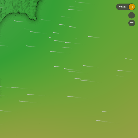
Wind
+
-