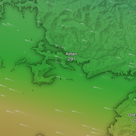
Ainan
Oht