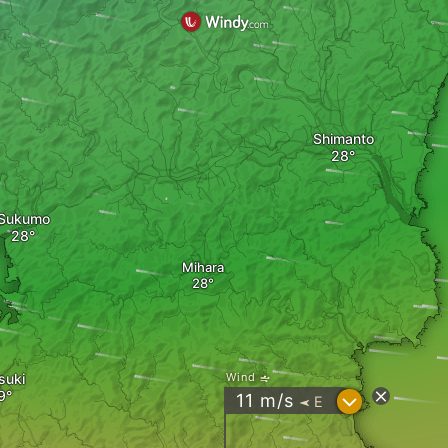
Shimanto
Sukumo
Mihara
suki
Wind
?
11
m/s
E
"