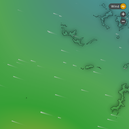
Wind
+
-