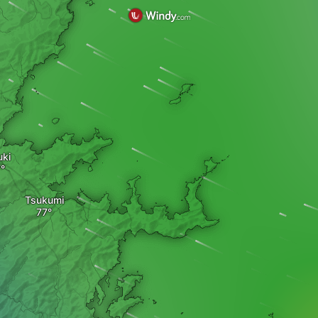
ki
Tsukumi