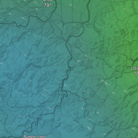
Usu
Bungo-ono