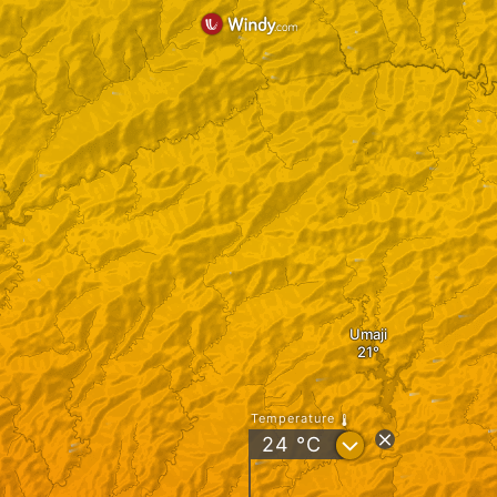
Umaji
Temperature
?
24
°C