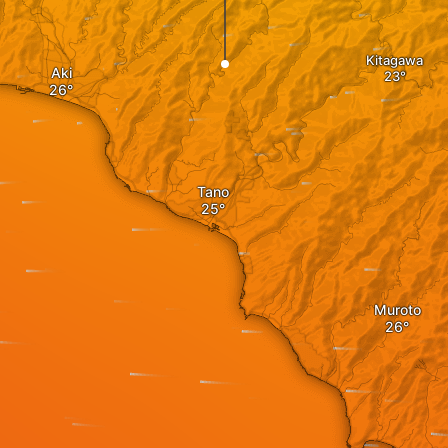
Kitagawa
Aki
Tano
Muroto