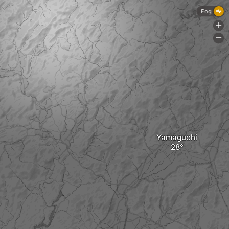
Fog
+
-
Yamaguchi