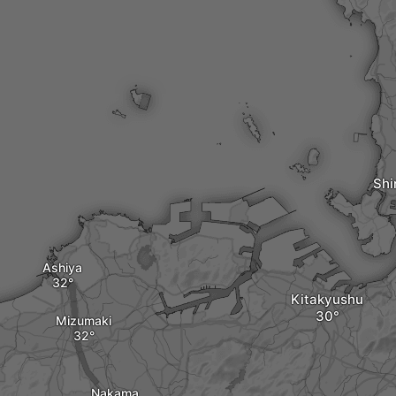
Shi
Ashiya
Kitakyushu
Mizumaki
Nakama