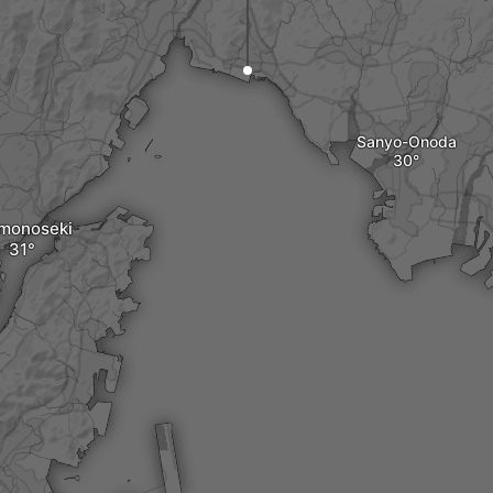
Sanyo-Onoda
monoseki