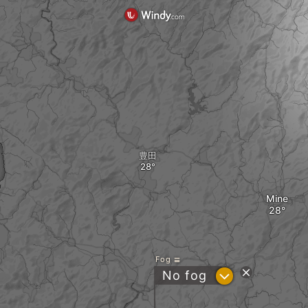
豊田
Mine
Fog
?
No fog