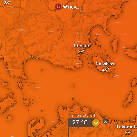
Tamano
Naoshima
Temperature
?
27
°C
Takamat