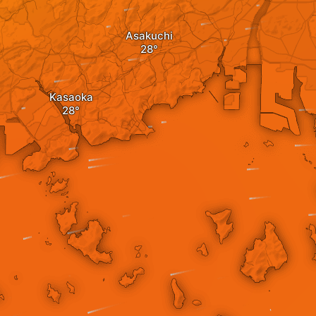
Asakuchi
Kasaoka