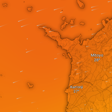
Mitoyo
Kan'onji