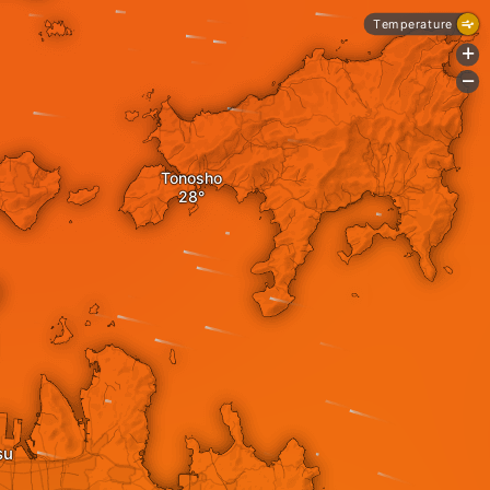
Temperature
+
-
Tonosho
su