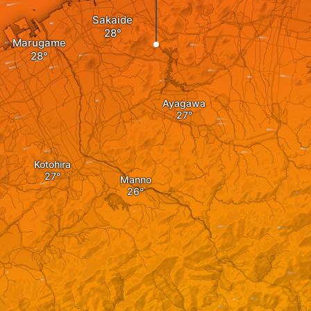
Sakaide
Marugame
Ayagawa
Kotohira
Manno