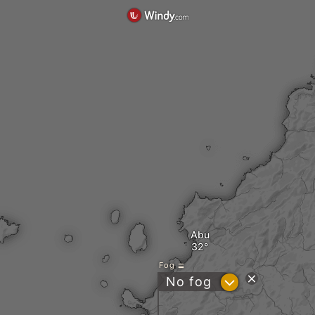
Abu
Fog
?
No fog