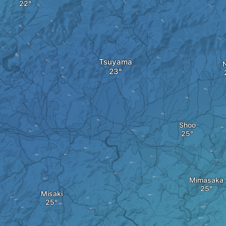
Tsuyama
Shoo
Mimasaka
Misaki