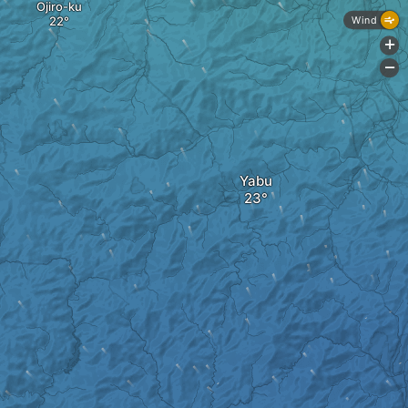
Ojiro-ku
Wind
+
-
Yabu