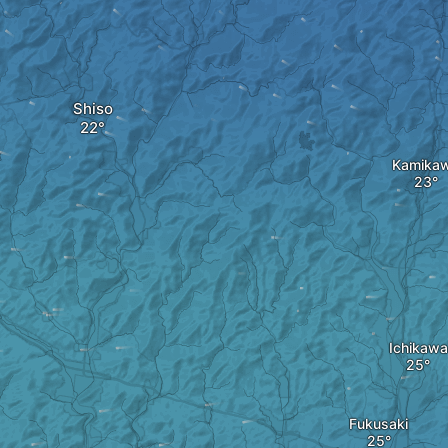
Shiso
Kamika
Ichikawa
Fukusaki