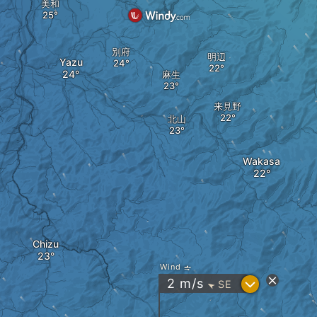
美和
別府
明辺
Yazu
麻生
来見野
北山
Wakasa
Chizu
Wind
?
2
m/s
SE
"