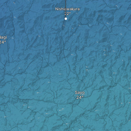
Nishiawakura
Nagi
Sayo