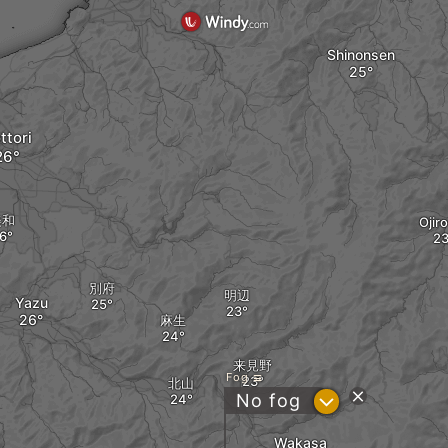
Shinonsen
ttori
美和
Ojir
別府
明辺
Yazu
麻生
来見野
Fog
北山
?
No fog
Wakasa