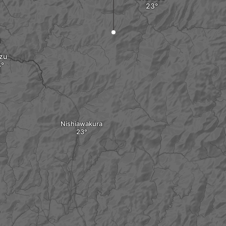
zu
Nishiawakura