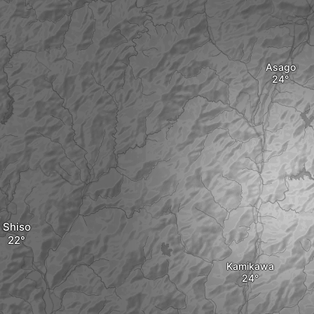
Asago
Shiso
Kamikawa