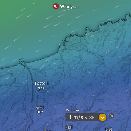
Tottori
美和
Wind
?
1
m/s
SE
"
別府
明辺