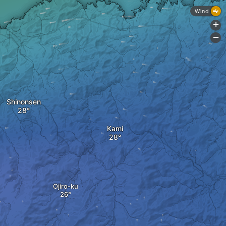
Wind
+
-
Shinonsen
Kami
Ojiro-ku