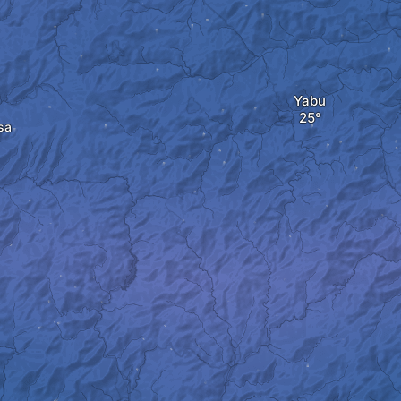
Yabu
sa