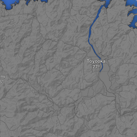
Toyooka
mi