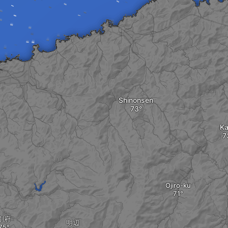
Shinonsen
Ka
Ojiro-ku
別府
明辺