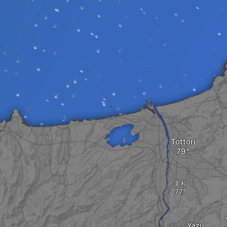
Tottori
美和
Yazu