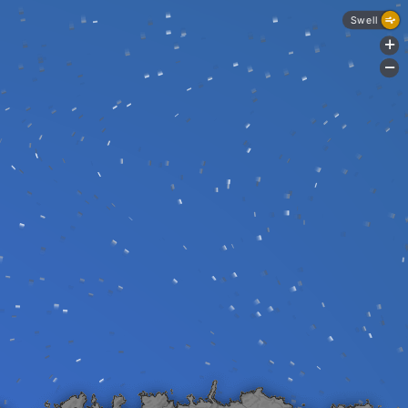
Swell
+
-