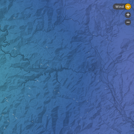
Wind
+
-