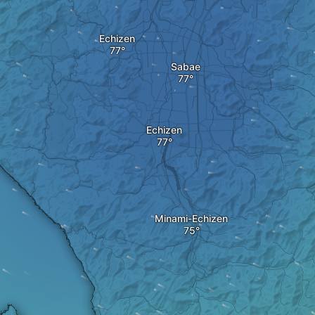
Echizen
Sabae
Echizen
Minami-Echizen