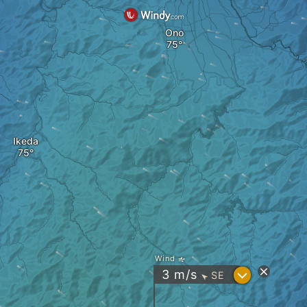
Ono
Ikeda
Wind
?
3
m/s
SE
"