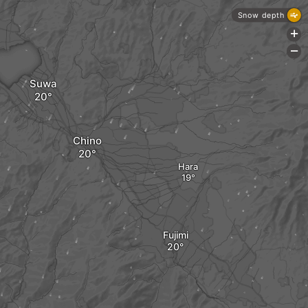
Snow depth
+
-
Suwa
Chino
Hara
Fujimi