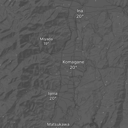
Ina
Miyada
Komagane
Iijima
Matsukawa