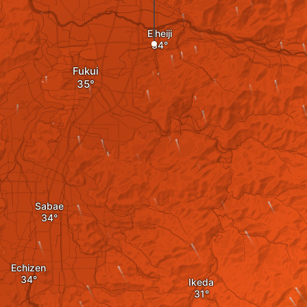
Eiheiji
Fukui
Sabae
Echizen
Ikeda