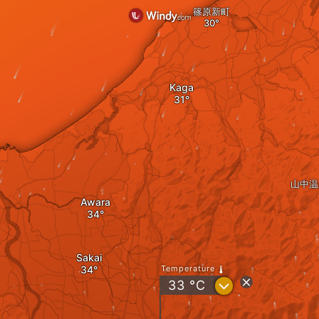
篠原新町
Kaga
山中温
Awara
Sakai
Temperature
?
33
°C