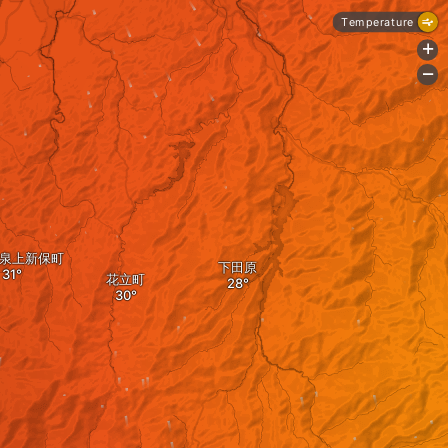
Temperature
+
-
泉上新保町
下田原
花立町