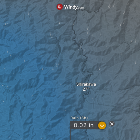
Shirakawa
Rain (3h)
?
0.02
in