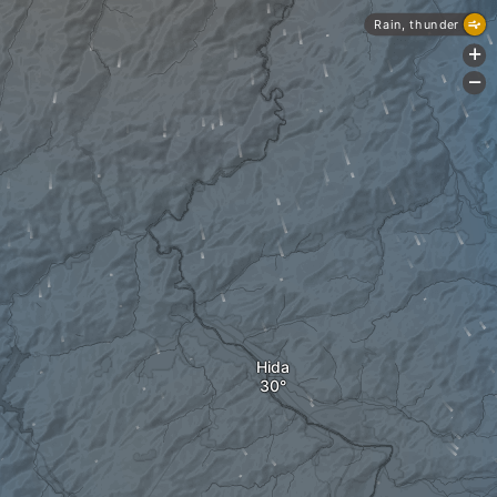
Rain, thunder
+
-
Hida