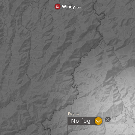
Fog
?
No fog