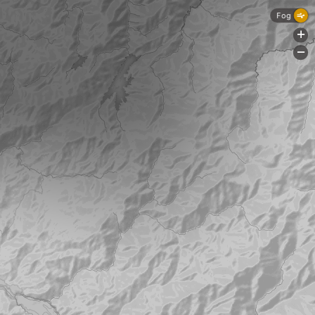
Fog
+
-