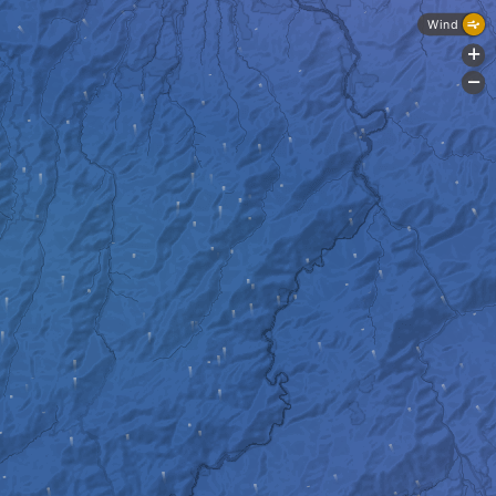
Wind
+
-