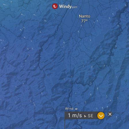
Nanto
Wind
?
1
m/s
SE
"