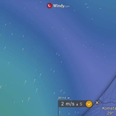
Wind
?
2
m/s
S
"
Komat