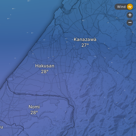
Wind
+
-
Kanazawa
Hakusan
Nomi
su