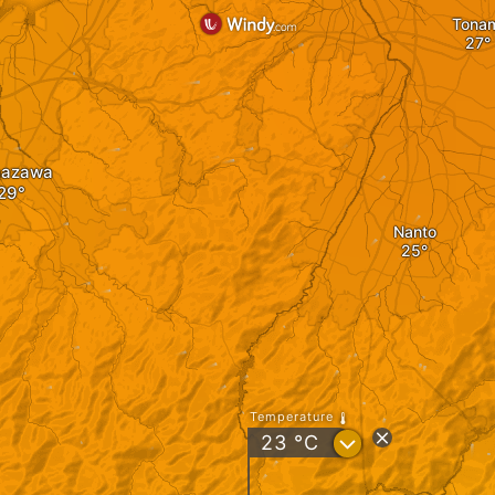
Tonam
nazawa
Nanto
Temperature
?
23
°C