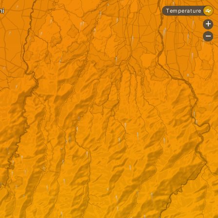
i
Temperature
+
-