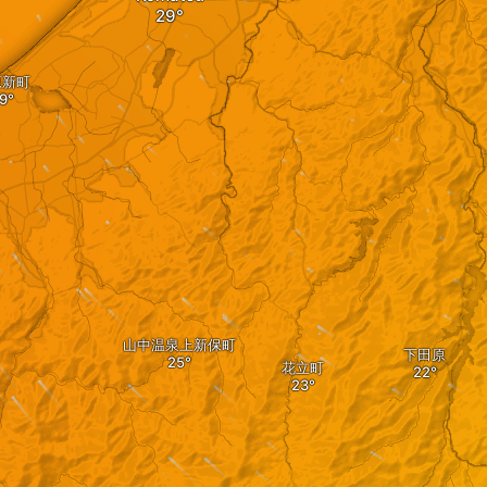
原新町
山中温泉上新保町
下田原
花立町