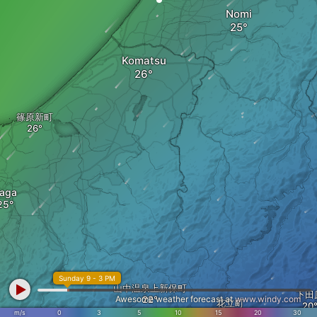
Nomi
Komatsu
篠原新町
aga
Sunday 9 - 3 PM
山中温泉上新保町
下田
Awesome weather forecast at
www.windy.com
花立町
m/s
0
3
5
10
15
20
30