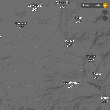
Alhendín
La Malahá
Rain, thunder
+
Dílar
-
Escúzar
n
Padul
Dúrcal
Talará
Albuñuelas
Ízbor