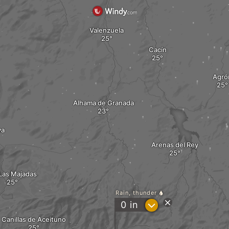
Valenzuela
Cacín
Agró
Alhama de Granada
ya
Arenas del Rey
Las Majadas
Rain, thunder
?
0
in
Canillas de Aceituno