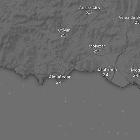
Guájar Alto
Vélez de B
Otívar
Molvízar
Salobreña
Motr
Almuñécar