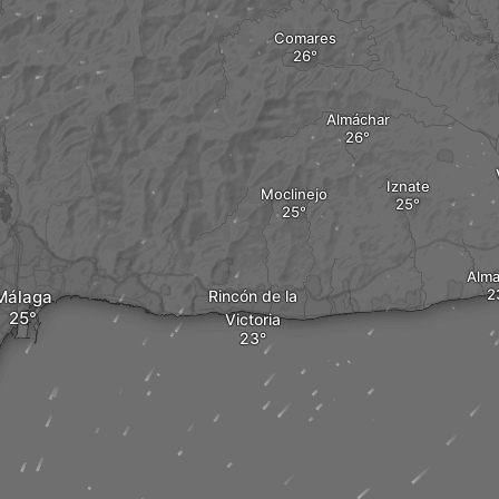
Comares
Almáchar
Iznate
Moclinejo
Alma
Málaga
Rincón de la
Victoria