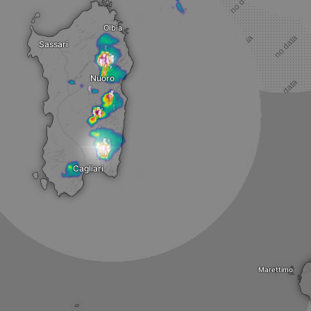
Olbia
Sassari
Nuoro
Cagliari
Marettimo