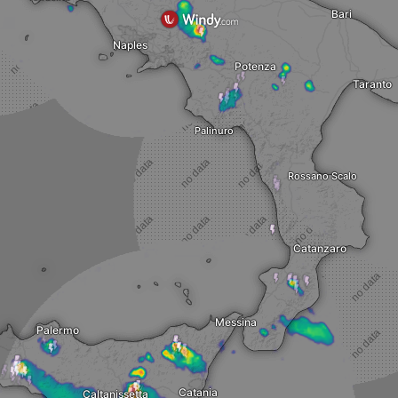
Bari
Naples
Potenza
Taranto
Palinuro
Rossano Scalo
Catanzaro
Messina
Palermo
Catania
Caltanissetta