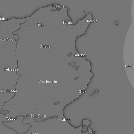
Bizerte
naba
Kelibia
Tunis
Béja
ouk Ahras
Siliana
Sousse
Lamp
Tebessa
Sidi Bouzid
Bir El Ater
Sfax
TUNISIA
Tozeur
Gabes
Zarzis
Douz