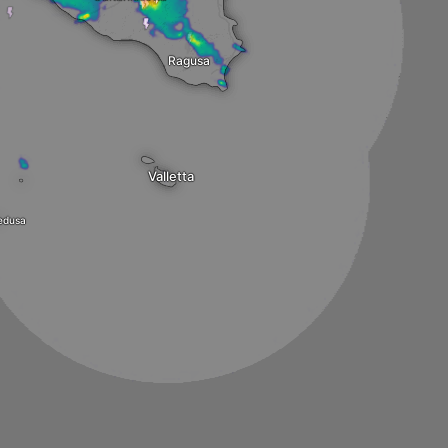
Ragusa
Valletta
edusa