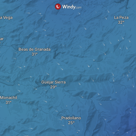
la Vega
La Peza
ar
Beas de Granada
Güéjar Sierra
Monachil
Pradollano