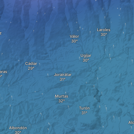
Laroles
z
Válor
Ugíjar
Cádiar
aras
Jorairátar
Murtas
Turón
Al
Albondón