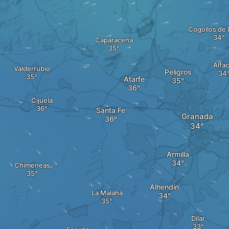
Cogollos de 
Caparacena
Alfac
Valderrubio
Peligros
Atarfe
Cijuela
Santa Fe
Granada
Armilla
Chimeneas
Alhendín
La Malahá
Dílar