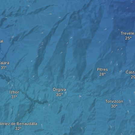
Trevéle
al
alará
Pitres
Cást
Órgiva
Ízbor
Torvizcón
Vélez de Benaudalla