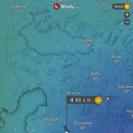
Yeşilköy
Sarıkemer
Wind
+
-
Kapıkırı
Akçalı
Bafa
Ekinder
Wind
?
4
kt
N
"
His
Bozbük
Gürçamlar