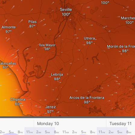
Seville
Marche
Pilas
Almonte
Utrera
Isla Mayor
Morón de la Fro
alascañas
Lebrija
Arcos de la Frontera
Chipiona
Jerez
Monday 10
Tuesday 11
Cadiz
2
5
8
11
2
5
8
11
2
5
8
11
2
5
8
PM
PM
PM
PM
AM
AM
AM
AM
PM
PM
PM
PM
AM
AM
AM