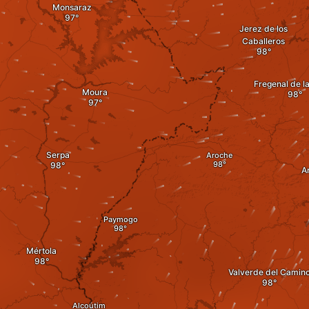
Monsaraz
Jerez de los
Caballeros
Fregenal de la
Moura
Serpa
Aroche
A
Paymogo
Mértola
Valverde del Camin
Alcoutim