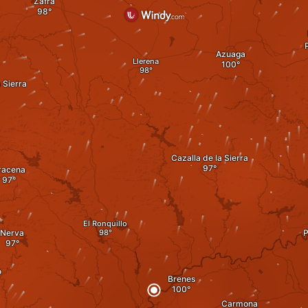
Zafra
Azuaga
Llerena
 Sierra
Cazalla de la Sierra
racena
El Ronquillo
Nerva
P
o
Brenes
Carmona