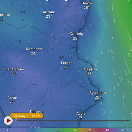
Giarre
Adrano
nforte
Catania
Ramacca
Lentini
Caltagirone
Augusta
Syracuse
Acate
Ragusa
Avola
Saturday 8 - 12 AM
Scicli
kt
0
5
10
20
30
40
60