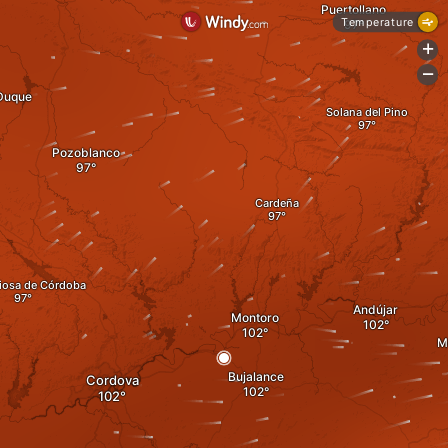
Puertollano
Temperature
+
-
 Duque
Solana del Pino
Pozoblanco
Cardeña
ciosa de Córdoba
Andújar
Montoro
M
Bujalance
Cordova