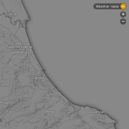
Weather radar
Sueca
+
-
Tavernes de la
Valldigna
Gandia
txent
 Rugat
Pego
Dénia