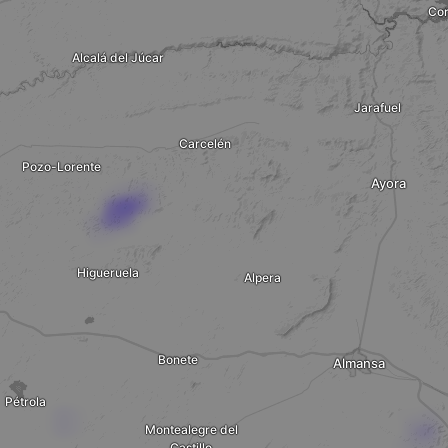
Cor
Alcalá del Júcar
Jarafuel
Carcelén
Pozo-Lorente
Ayora
Higueruela
Alpera
Bonete
Almansa
Pétrola
Montealegre del
Castillo