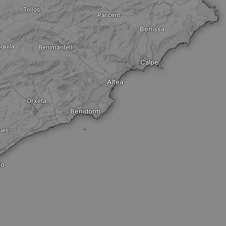
Tollos
Parcent
Benissa
guila
Benimantell
Calpe
Altea
Orxeta
Benidorm
ues
lo