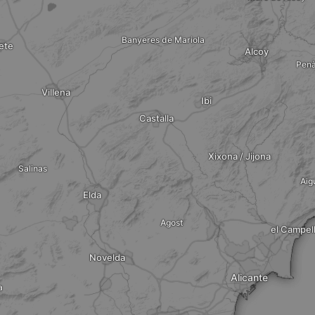
Banyeres de Mariola
ete
Alcoy
Penà
Villena
Ibi
Castalla
Xixona / Jijona
Salinas
Aig
Elda
Agost
el Campel
Novelda
Alicante
a