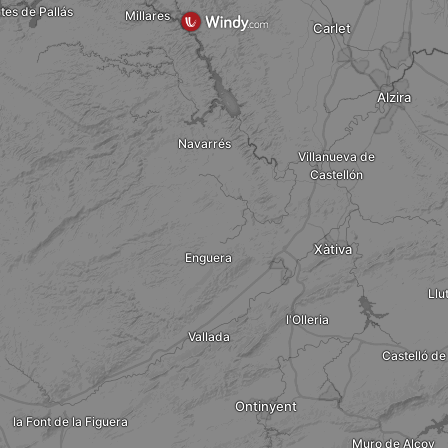
tes de Pallás
Millares
Carlet
Alzira
Navarrés
Villanueva de
Castellón
Xàtiva
Enguera
Llu
l'Olleria
Vallada
Castelló de
Ontinyent
la Font de la Figuera
Muro de Alcoy