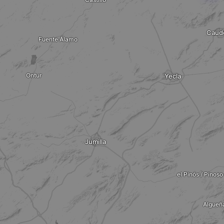
Caud
Fuente Álamo
Ontur
Yecla
Jumilla
el Pinós / Pinoso
Algueñ