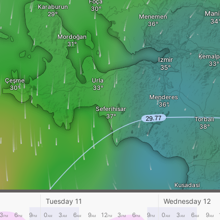
Foça
Karaburun
Mani
Menemen
Mordoğan
Kemalp
Izmir
Çeşme
Urla
Menderes
Seferihisar
Torbalı
Kusadasi
Tuesday 11
Karlovassi
Wednesday 12
Samos
Söke
3
6
9
0
3
6
9
12
3
6
9
0
3
6
9
PM
PM
PM
AM
AM
AM
AM
PM
PM
PM
PM
AM
AM
AM
AM