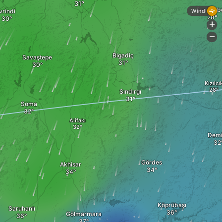
Dursunb
İvrindi
Wind
+
-
Bigadiç
Savaştepe
Kızılcı
Sındırgı
Soma
Alifakı
Demi
Gördes
Akhisar
Köprübaşı
Saruhanlı
Gölmarmara