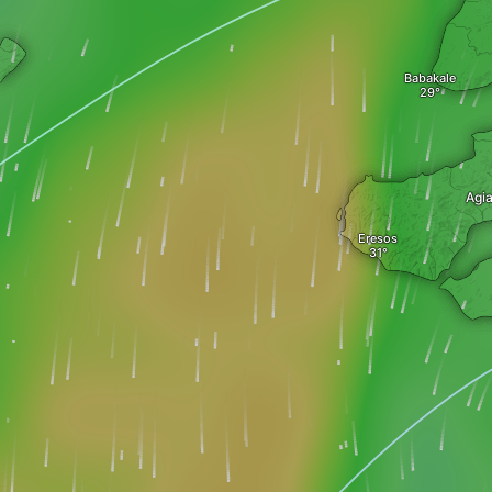
Babakale
Agi
Eresos