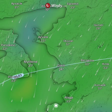
Ayvacık
Edremit
Altınoluk
Gümeli
Ayvalık
Okçular
a Paraskevi
Bergama
Mytilene
Kınık
Dikili
Plomari
Asmacık
Aliaga