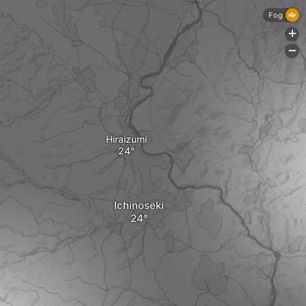
Fog
+
-
Hiraizumi
Ichinoseki