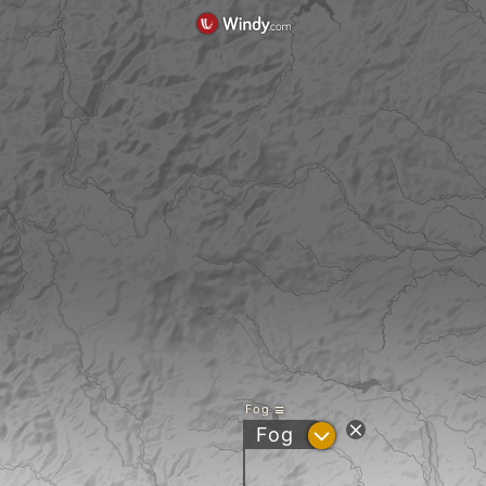
Fog
?
Fog