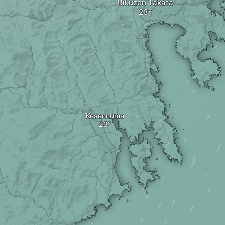
Rikuzen Takata
Kesennuma