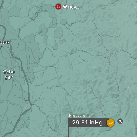
asaki
Oshu
Pressure
?
29.81
inHg