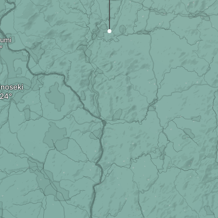
zumi
inoseki