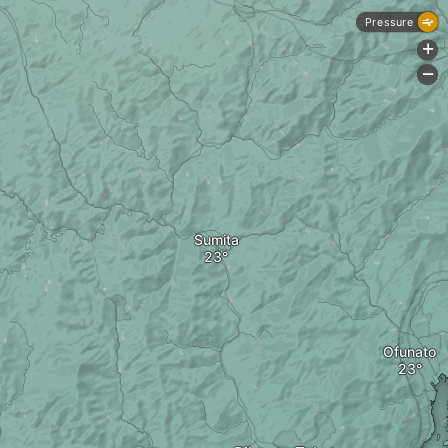
Pressure
+
-
Sumita
Ofunato