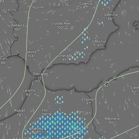
ra
Cuenca
SPAIN
TUGAL
Valencia
Ciudad Real
Badajoz
Murcia
Seville
Granada
Faro
Gibraltar
Oran
Tiare
Larache
Oujda
Rabat
Fez
Mecheria
ida
Khenifra