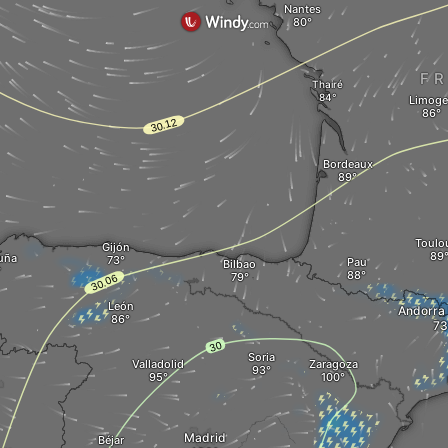
Nantes
F
Thairé
Limoge
Bordeaux
Toulo
Gijón
uña
Pau
Bilbao
León
Andorra 
Soria
Valladolid
Zaragoza
Madrid
Béjar