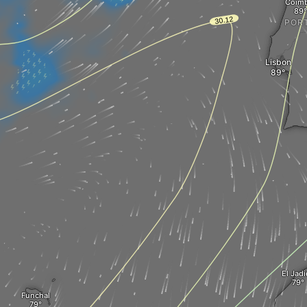
Coimb
POR
Lisbon
El Jad
Funchal