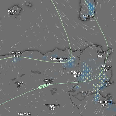
Palma
Cagliari
Tunis
Algiers
Constantine
Sousse
Tebessa
t
Biskra
Sfax
Djelfa
TUNISIA
Medenine
Touggourt
Ghardaia