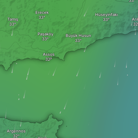
Erecek
Hüseyinfakı
Tamış
Arık
Paşaköy
Büyük Husun
Assos
Argennos