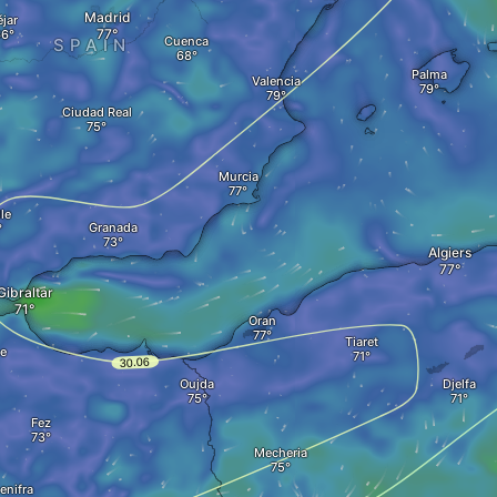
Madrid
éjar
Cuenca
SPAIN
Palma
Valencia
Ciudad Real
Murcia
le
Granada
Algiers
Gibraltar
Oran
Tiaret
he
Oujda
Djelfa
Fez
Mecheria
enifra