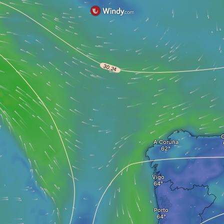
G
A Coruña
Vigo
Porto