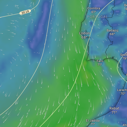
B
Coimbra
PORTUGAL
Badajoz
Lisbon
Sevil
Faro
Larac
Rabat
El Jadida
Kh