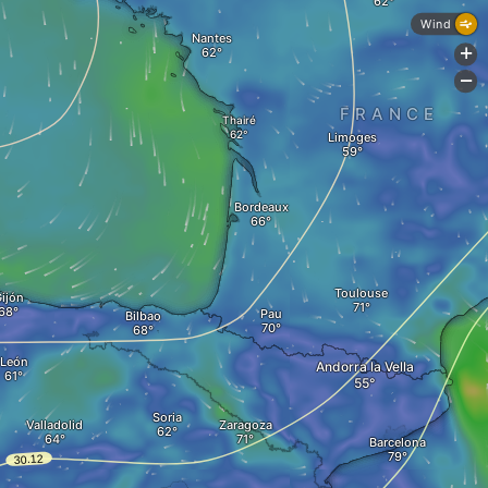
Wind
Nantes
+
-
FRANCE
Thairé
Limoges
Bordeaux
Toulouse
ijón
Pau
Bilbao
León
Andorra la Vella
Soria
Valladolid
Zaragoza
Barcelona