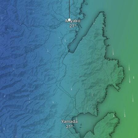
Miyako
Yamada