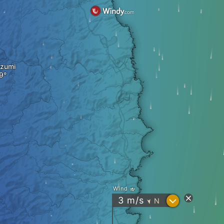
izumi
Wind
?
3
m/s
N
"