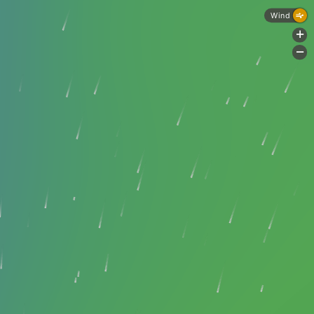
Wind
+
-