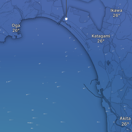
Ikawa
Oga
Katagami
Akita