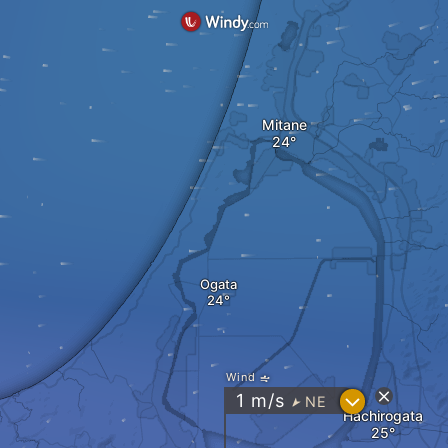
Mitane
Ogata
Wind
?
1
m/s
NE
"
Hachirogata