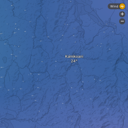
Wind
+
-
Kamikoani