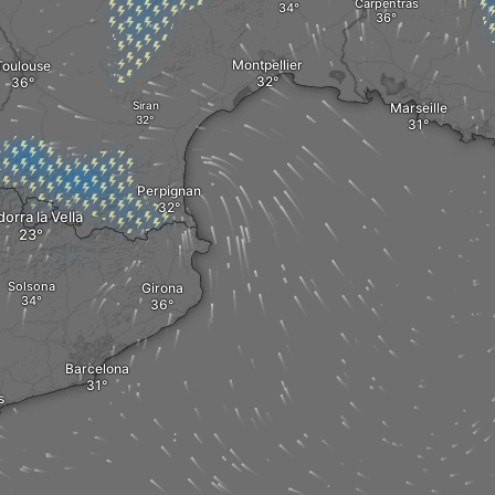
Carpentras
Montpellier
Toulouse
Siran
Marseille
Perpignan
orra la Vella
Solsona
Girona
Barcelona
s