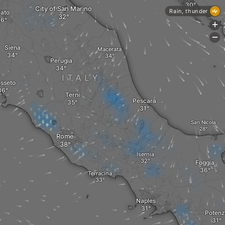
City of San Marino
Rain, thunder
rato
+
-
Siena
Macerata
Perugia
ITALY
sseto
Terni
Pescara
San Nicola
Rome
Isernia
Foggia
Terracina
Naples
Poten