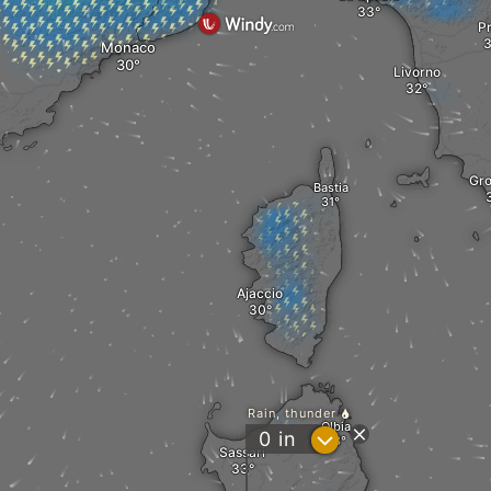
P
Monaco
Livorno
Gro
Bastia
Ajaccio
Rain, thunder
Olbia
?
0
in
Sassari