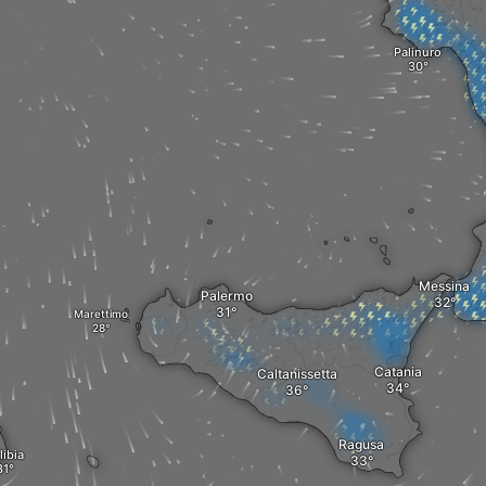
Palinuro
Messina
Palermo
Marettimo
Catania
Caltanissetta
Ragusa
libia