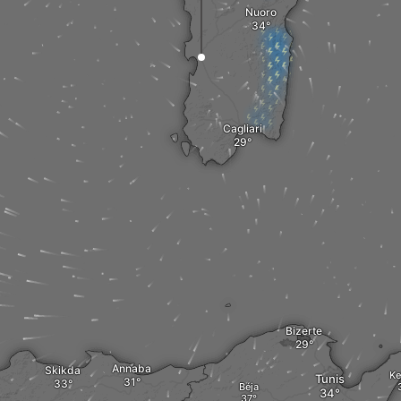
Nuoro
Cagliari
Bizerte
Annaba
Skikda
Ke
Tunis
Béja