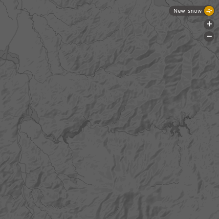
New snow
+
-