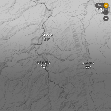
Fog
Karumai
+
-
Ninohe
Ichinohe
Kunohe