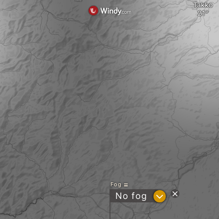
Takko
Fog
?
No fog