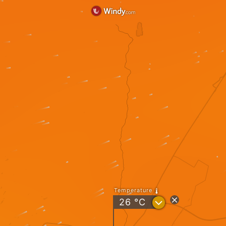
Temperature
?
26
°C