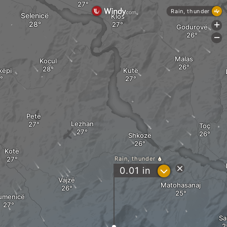
Rain, thunder
Selenicë
Klos
+
Godurovë
-
Malas
Kocul
këpi
Kutë
Petë
Lezhan
Toç
Shkozë
Kotë
Rain, thunder
?
0.01
in
Vajzë
Matohasanaj
umenicë
Sa