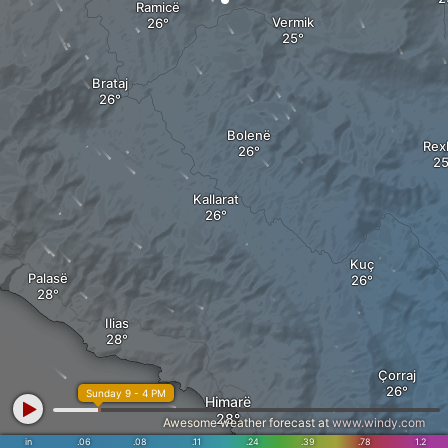
Ramicë
Vermik
Brataj
Bolenë
Rex
Kallarat
Kuç
Palasë
Ilias
Çorraj
Sunday 9 - 4 PM
Himarë
Awesome weather forecast at
www.windy.com
in
.06
.08
.11
.24
.39
.78
1.2