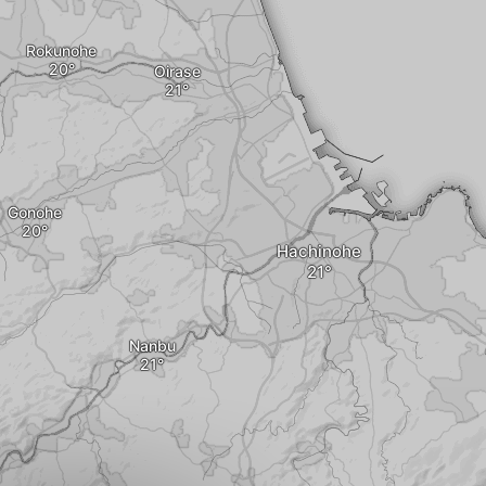
Rokunohe
Oirase
Gonohe
Hachinohe
Nanbu