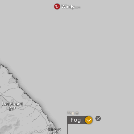
Hashikami
Fog
?
Fog
Hirono