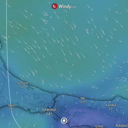
Ormanlı
Şile
Kandıra
Siliviri
Istanbul
Adapaz
İzmit