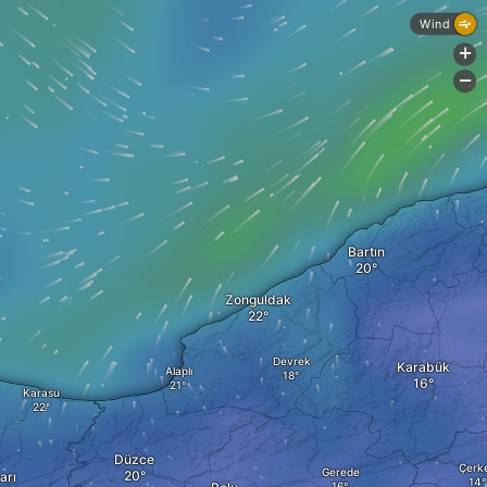
Wind
+
-
Bartın
Zonguldak
Devrek
Karabük
Alaplı
Karasu
Düzce
Çerk
Gerede
arı