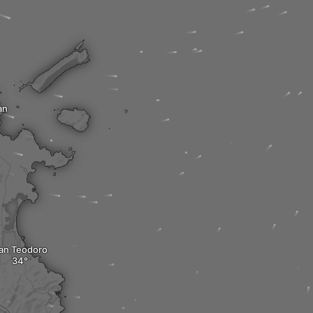
an
an Teodoro