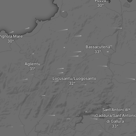
Puzzu
Vignola Mare
Bassacutena
Aglientu
Locusantu/Luogosanto
Sant'Antoni di
Gaddura/Sant'Antoni
di Gallura