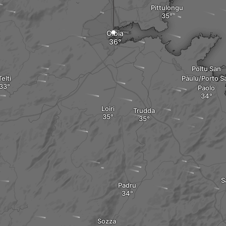
Pittulongu
Olbia
Poltu San
Telti
Pàulu/Porto S
Paolo
Loiri
Trudda
S
Padru
Sozza