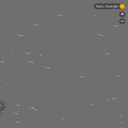
Rain, thunder
+
-