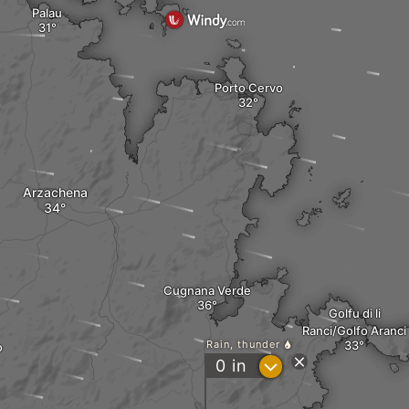
Palau
Porto Cervo
Arzachena
Cugnana Verde
Golfu di li
Ranci/Golfo Aranci
Rain, thunder
o
?
0
in