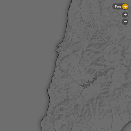
Fog
+
-