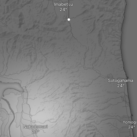
Imabetsu
Sotogahama
Yomogi
Nakadomari