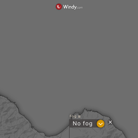
Fog
?
No fog